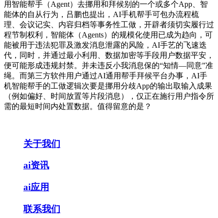
用智能帮手（Agent）去挪用和拜候别的一个或多个App、智
能体的自从行为，吕鹏也提出，AI手机帮手可包办流程梳
理、会议记实、内容归档等事务性工做，开辟者须切实履行过
程节制权利，智能体（Agents）的规模化使用已成为趋向，可
能被用于违法犯罪及激发消息泄露的风险，AI手艺的飞速迭
代，同时，并通过最小利用、数据加密等手段用户数据平安，
便可能形成违规封禁。并未违反小我消息保的“知情—同意”准
绳。而第三方软件用户通过AI通用帮手拜候平台办事，AI手
机智能帮手的工做逻辑次要是挪用分歧App的输出取输入成果
（例如偏好、时间放置等片段消息），仅正在施行用户指令所
需的最短时间内处置数据。值得留意的是？
关于我们
ai资讯
ai应用
联系我们