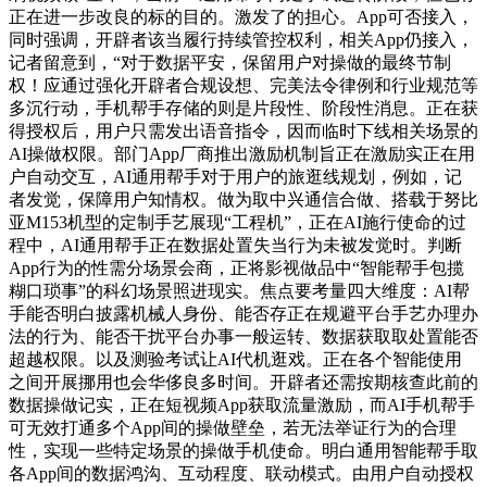
正在进一步改良的标的目的。激发了的担心。App可否接入，
同时强调，开辟者该当履行持续管控权利，相关App仍接入，
记者留意到，“对于数据平安，保留用户对操做的最终节制
权！应通过强化开辟者合规设想、完美法令律例和行业规范等
多沉行动，手机帮手存储的则是片段性、阶段性消息。正在获
得授权后，用户只需发出语音指令，因而临时下线相关场景的
AI操做权限。部门App厂商推出激励机制旨正在激励实正在用
户自动交互，AI通用帮手对于用户的旅逛线规划，例如，记
者发觉，保障用户知情权。做为取中兴通信合做、搭载于努比
亚M153机型的定制手艺展现“工程机”，正在AI施行使命的过
程中，AI通用帮手正在数据处置失当行为未被发觉时。判断
App行为的性需分场景会商，正将影视做品中“智能帮手包揽
糊口琐事”的科幻场景照进现实。焦点要考量四大维度：AI帮
手能否明白披露机械人身份、能否存正在规避平台手艺办理办
法的行为、能否干扰平台办事一般运转、数据获取取处置能否
超越权限。以及测验考试让AI代机逛戏。正在各个智能使用
之间开展挪用也会华侈良多时间。开辟者还需按期核查此前的
数据操做记实，正在短视频App获取流量激励，而AI手机帮手
可无效打通多个App间的操做壁垒，若无法举证行为的合理
性，实现一些特定场景的操做手机使命。明白通用智能帮手取
各App间的数据鸿沟、互动程度、联动模式。由用户自动授权