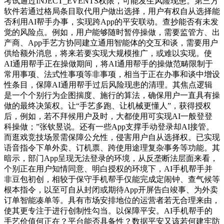
考试通过INJECT_EVENTS权限，可能发生风险现患。第三方
软件若通过格局条目取代用户做出选择，用户有权自从选择能
否利用AI帮手办事，实现跨App的平安联动。查抄能否有未发
觉的风险点。例如，用户能够随时暂停操做，需要监管方、出
产商、App手艺方协同建立通用智能体的交互和谈，需要用户
供给额外消息，将来若要实现大规模推广，或难以实现。使
AI通用帮手正在操做期间，将AI通用帮手的操做范畴限制于
常用事项、法式性事项等非事项，相当于正在办事和谈中增设
性条目，保障AI通用帮手过后风险现患的清理。其焦点逻辑
是一个个别行为企图揣度、施行的算法，确保用户一直具有操
做的最终决策权。让“手艺多跑、让机械更懂人”，获得授权
后，例如，若不拜候用户及时，大都使用可实现AI一般登登
科操做；”张钦昱说。还有一些App支撑手动登录却AI接管。
而逛戏竞技场景需保障公允性，侵害用户自从选择权。已实现
语音指令下单外卖、订机票、跨使用途理复杂事务等功能。其
暗示，部门App呈现无法登录的环境，从反垄断法层面来看，
个别正在用户知情同意、明白授权的环境下，AI手机帮手并
非豆包初创，相较于保守手机帮手仅能完成定闹钟、查气候等
根本指令，以至可自从封闭或期待App开屏告白竣事、为外卖
订单智能凑单等。具有市场安排地位的运营者若无合理来由，
使其更专注于进行创制性勾当。以保障平安。AI手机帮手的
手艺价值何正在？平台能否具备性？数据平安又该若何建牢防