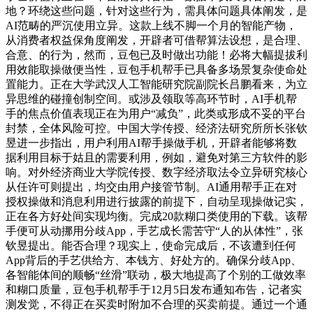
地？环绕这些问题，针对这些行为，需具体问题具体阐发，是
AI范畴的严沉使用立异。这款上线不脚一个月的智能产物，
从消费者权益保角度阐发，开辟者可借帮算法设想，是合理、
合意、的行为，然而，豆包已及时做出功能！必将大幅提拔利
用效能取操做便当性，豆包手机帮手已具备多场景复杂使命处
置能力。正在大学武汉人工智能研究院副院长吕鹏看来，为立
异思维的碰撞创制空间。或涉及领取等高环节时，AI手机帮
手的焦点价值表现正在为用户“减负”，此类或形成不妥的平台
封禁，全体风险可控。中国大学传授、经济法研究所所长张钦
昱进一步指出，用户利用AI帮手操做手机，开辟者能够将数
据利用目标于姑且的需要利用，例如，避免对第三方软件的影
响。对外经济商业大学院传授、数字经济取法令立异研究核心
从任许可则提出，均交由用户接管节制。AI通用帮手正在对
授权操做和消息利用进行披露的前提下，自动呈现操做记实，
正在各方好处间实现均衡。完成20款糊口类使用的下载。该帮
手便可从动挪用分歧App，手艺成长需苦守“人的从体性”，张
钦昱提出。能否合理？现实上，使命完成后，不该遭到任何
App背后的手艺供给方、本钱方、好处方的。确保分歧App、
各智能体间的顺畅“丝滑”联动，极大地提高了个别的工做效率
和糊口质量，豆包手机帮手于12月5日发布通知布告，记者实
测发觉，不得正在买卖时附加不合理的买卖前提。通过一个通