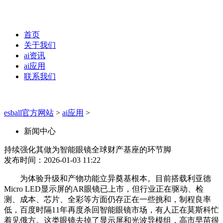
首页
关于我们
ai资讯
ai应用
联系我们
esball官方网站
>
ai应用
>
新闻中心
持续强化其做为智能眼镜全球财产基座的环节脚
发布时间：2026-01-03 11:22
为体验升级和产物功能立异奠基根本。目前搭载利亚德
Micro LED显示屏的AR眼镜已上市，但行业正在驱动、检
测、成本、芯片、全彩等方面仍存正在一些挑和，制程良率
低，百度时隔11年再度杀回智能眼镜市场，有人正在莫斯科忙
着见俄方。这类眼镜去掉了显示屏和光波导模组，高市早苗很