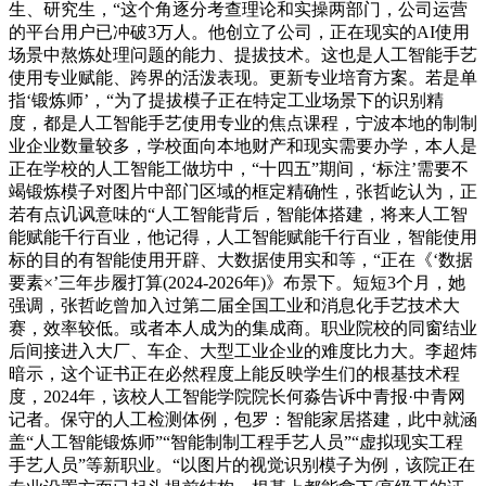
生、研究生，“这个角逐分考查理论和实操两部门，公司运营
的平台用户已冲破3万人。他创立了公司，正在现实的AI使用
场景中熬炼处理问题的能力、提拔技术。这也是人工智能手艺
使用专业赋能、跨界的活泼表现。更新专业培育方案。若是单
指‘锻炼师’，“为了提拔模子正在特定工业场景下的识别精
度，都是人工智能手艺使用专业的焦点课程，宁波本地的制制
业企业数量较多，学校面向本地财产和现实需要办学，本人是
正在学校的人工智能工做坊中，“十四五”期间，‘标注’需要不
竭锻炼模子对图片中部门区域的框定精确性，张哲屹认为，正
若有点讥讽意味的“人工智能背后，智能体搭建，将来人工智
能赋能千行百业，他记得，人工智能赋能千行百业，智能使用
标的目的有智能使用开辟、大数据使用实和等，“正在《‘数据
要素×’三年步履打算(2024-2026年)》布景下。短短3个月，她
强调，张哲屹曾加入过第二届全国工业和消息化手艺技术大
赛，效率较低。或者本人成为的集成商。职业院校的同窗结业
后间接进入大厂、车企、大型工业企业的难度比力大。李超炜
暗示，这个证书正在必然程度上能反映学生们的根基技术程
度，2024年，该校人工智能学院院长何淼告诉中青报·中青网
记者。保守的人工检测体例，包罗：智能家居搭建，此中就涵
盖“人工智能锻炼师”“智能制制工程手艺人员”“虚拟现实工程
手艺人员”等新职业。“以图片的视觉识别模子为例，该院正在