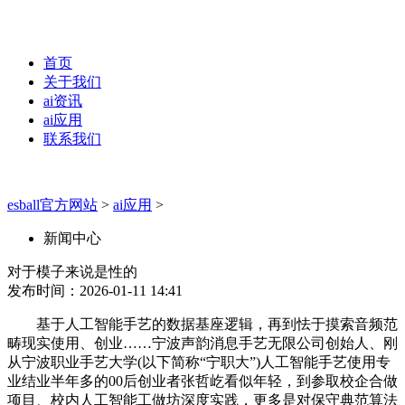
首页
关于我们
ai资讯
ai应用
联系我们
esball官方网站
>
ai应用
>
新闻中心
对于模子来说是性的
发布时间：2026-01-11 14:41
基于人工智能手艺的数据基座逻辑，再到怯于摸索音频范
畴现实使用、创业……宁波声韵消息手艺无限公司创始人、刚
从宁波职业手艺大学(以下简称“宁职大”)人工智能手艺使用专
业结业半年多的00后创业者张哲屹看似年轻，到参取校企合做
项目、校内人工智能工做坊深度实践，更多是对保守典范算法