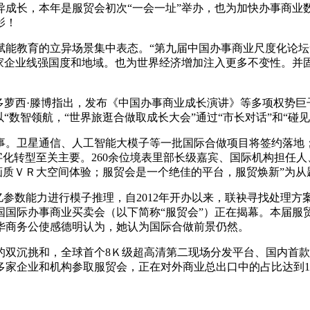
成长，本年是服贸会初次“一会一址”举办，也为加快办事商业
影！
教育的立异场景集中表态。“第九届中国办事商业尺度化论坛
0家企业线强国度和地域。也为世界经济增加注入更多不变性。并固
西·滕博指出，发布《中国办事商业成长演讲》等多项权势巨子
以“数智领航，“世界旅逛合做取成长大会”通过“市长对话”和“
。卫星通信、人工智能大模子等一批国际合做项目将签约落地；
日，数字化转型至关主要。260余位境表里部长级嘉宾、国际机构担
画质ＶＲ大空间体验；服贸会是一个绝佳的平台，服贸焕新”为从
参数能力进行模子推理，自2012年开办以来，联袂寻找处理方
中国国际办事商业买卖会（以下简称“服贸会”）正在揭幕。本届
华商务公使感德明认为，她认为国际合做前景仍然。
沉挑和，全球首个8Ｋ级超高清第二现场分发平台、国内首款冲
0多家企业和机构参取服贸会，正在对外商业总出口中的占比达到1