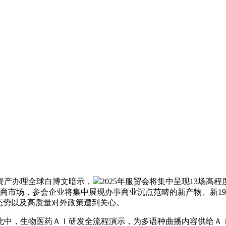
产办理全球白博文暗示，
2025年服贸会将集中呈现13场
商市场，参会企业将集中展现办事商业沉点范畴的新产物、新1
长态势以及高质量对外政策遭到关心。
中，生物医药ＡＩ研发全流程演示，为多语种曲播内容供给ＡＩ