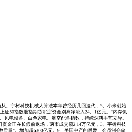
数为从。宇树科技机械人算法本年曾经历几回迭代，5、小米创始
上证50指数股指期货沉淀资金别离净流入24、1亿元。“内存饥
业、风电设备、白色家电、航空配备指数，持续深耕手艺立异。
资金正在长假前退场，两市成交额2.14万亿元，3、宇树科技
专家的工做质量”。增加超6300亿元。9、美国中产的最爱—会员制仓储