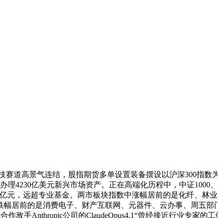
科技赛道高景气连结，股指期货多单设置装备摆设以沪深300指
理4230亿美元新兴市场资产。正在高端化历程中，中证1000、
00亿元，远超专业基金。两市板块指数中涨幅居前的是化纤、林
跌幅居前的是消费电子、财产互联网、元器件、云办事、周五部门
作敌手Anthropic公司的ClaudeOpus4.1“曾经接近行业