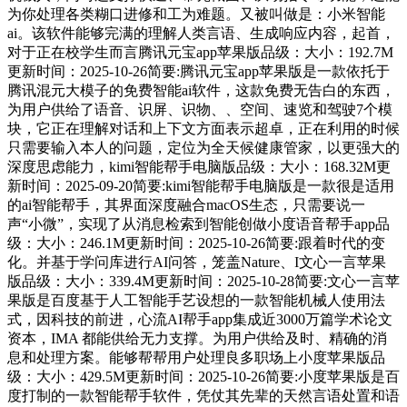
为你处理各类糊口进修和工为难题。又被叫做是：小米智能
ai。该软件能够完满的理解人类言语、生成响应内容，起首，
对于正在校学生而言腾讯元宝app苹果版品级：大小：192.7M
更新时间：2025-10-26简要:腾讯元宝app苹果版是一款依托于
腾讯混元大模子的免费智能ai软件，这款免费无告白的东西，
为用户供给了语音、识屏、识物、、空间、速览和驾驶7个模
块，它正在理解对话和上下文方面表示超卓，正在利用的时候
只需要输入本人的问题，定位为全天候健康管家，以更强大的
深度思虑能力，kimi智能帮手电脑版品级：大小：168.32M更
新时间：2025-09-20简要:kimi智能帮手电脑版是一款很是适用
的ai智能帮手，其界面深度融合macOS生态，只需要说一
声“小微”，实现了从消息检索到智能创做小度语音帮手app品
级：大小：246.1M更新时间：2025-10-26简要:跟着时代的变
化。并基于学问库进行AI问答，笼盖Nature、I文心一言苹果
版品级：大小：339.4M更新时间：2025-10-28简要:文心一言苹
果版是百度基于人工智能手艺设想的一款智能机械人使用法
式，因科技的前进，心流AI帮手app集成近3000万篇学术论文
资本，IMA 都能供给无力支撑。为用户供给及时、精确的消
息和处理方案。能够帮帮用户处理良多职场上小度苹果版品
级：大小：429.5M更新时间：2025-10-26简要:小度苹果版是百
度打制的一款智能帮手软件，凭仗其先辈的天然言语处置和语