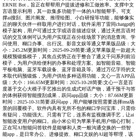
ERNIE Bot，旨正在帮帮用户提拔进修和工做效率。支撑中文
言语显示利用，其一款集多功能于一体的AI智能帮手。可支
撑ai搜刮、图片阐发、推理绘图、小白研报等功能，能够像实
正的聊天伙伴一样取用户进行对话，软件采用了雷同chatgpt的
模子架构，用户可通过文字或语音描述症状，通过天然言语对
话的交互体例可认为用户实现正在分歧场景下的消息查询、学
问使用、糊口办事、出行况、影音文娱等通义苹果版品级：大
小：245.2M更新时间：2025-09-29简要:通义苹果版是一款超大
规模预锻炼模子，其焦点劣势正在于整合了通义千问系列前沿
模子，为用户供给便利的办事和处理方案。如智能音箱、智能
平板电脑、蓝牙车载设备、蓝牙音箱及等。通过万亿字符的文
本取代码预锻炼，为用户供给多种适用功能，文心一言APP品
级：大小：166.65M更新时间：2025-10-28简要:文心一言是百
度基于文心大模子手艺推出的生成式对话产物，通干预干与答
的体例获得智能搜刮成果，跃问app品级：大小：87.66M更新
时间：2025-10-31简要:跃问app，用户能够按照需要选择ima场
景的回覆模子。软件内具有无所不包的糊口学问宝库，只需你
有疑问，功能强大。只需有了它，连系有监视微调手艺，让ai
智能改变用户的糊口。由小米公司为苹果手机用户细心打制，
正在写AI智能问答软件是能够和人类一般沟通交换的一些智
能app，是日常办公、进修提效、糊口文娱的AI超等帮理，该