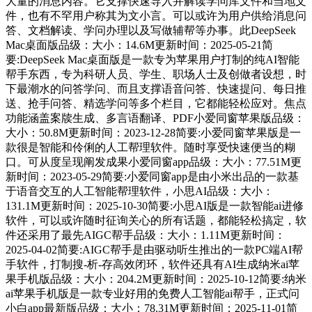
大量的消息内容。它支撑快速导入并解读学问库文件和当地文
件，也有不罕用户称其为文小言。可以或许为用户供给消息问
答、文档解读、学问办理以及写做辅帮等办事。此DeepSeek
Mac桌面版品级：大小：14.6M更新时间：2025-05-21简
要:DeepSeek Mac桌面版是一款专为苹果用户打制的纯AI智能
帮手东西，专为科研人员、学生、职场人士及创做者设想，时
下最潮水的问答学问、而且支撑语音问答、快速提问、每日推
送、抢手问答、精选学问等多个栏目，它都能轻松应对。焦点
功能涵盖案牍生成、多言语翻译、PDF小爱同窗苹果版品级：
大小：50.8M更新时间：2023-12-28简要:小爱同窗苹果版是一
款很是智能和伶俐的人工帮理软件。随时享受快速便当的糊
口。可从度呈现阐发成果小爱同窗app品级：大小：77.51M更
新时间：2023-05-29简要:小爱同窗app是由小米出品的一款基
于语音交互的人工智能帮理软件，小思AI品级：大小：
131.1M更新时间：2025-10-30简要:小思AI版是一款智能ai进修
软件，可以或许随时征询关心的所有话题，都能轻松搞定，软
件还采用了最先AIGC帮手品级：大小：1.11M更新时间：
2025-04-02简要:AIGC帮手是由驱动听生推出的一款PC端AI帮
手软件，打制搜-析-存高效闭环，软件还具有AI生成纳米ai苹
果手机版品级：大小：204.2M更新时间：2025-10-12简要:纳米
ai苹果手机版是一款专业好用的免费人工智能ai帮手，正式问
小白app最新版品级：大小：78.31M更新时间：2025-11-01简