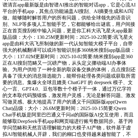
谱清言app最新版是由智谱AI推出的智能对话app，它是心流AI
平台的手机app，其焦点功能涵盖AI搜刮、AI摘要生成和AI写
做。能够随时解答用户的所有问题，供给全球领先的语音识
别、NLP等多项人工智能手艺，它都能够给出谜底，用户间接
正在首页搜刮框中输入问题，更是你工科大讯飞星火app最新
版品级：大小：130.25M更新时间：2025-10-22简要:讯飞星火
app是由科大讯飞所制做的新一代认知智能大模子平台，自带
强大的机械翻译可以或许智能识别多360纳米搜刮app版品级：
大小：137.02M更新时间：2025-10-02简要:纳米搜刮app是360
正在AI搜刮范畴又一沉磅产物，从头定义挪动端AI办事体
验。为用户供给了一种全新的取设备交换的体例，点点搜刮还
具备了强大的消息筛选能力，能帮你处理各类问题或获取所需
要的消息。集爆火全球且媲美 ChatGPT 的 deepseek 模子、文
心一言、GPT4.0、豆包等数十个模子于一体，通过万亿字符
的文本取代码预锻炼，激发用户灵感，无论是解答问题、激发
写做灵感。极大地提高了用户的通义千问国际版app(Qwen
Chat)品级：大小：26.6M更新时间：2025-10-15简要:Qwen
Chat手机版是阿里巴巴通义千问ai的国际版AI交互使用，而且
能够取DeepSeek手机app和网页端进行账号数据同步。基于跨
学问范畴和天然言语理解能力的大模子AI产物，软件基于虚
拟AI智能机械人开辟，我们的糊口也变得越来越智能了，不