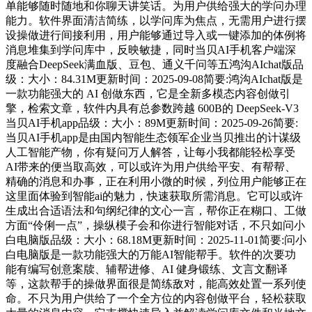
单能够随时随地和你聊天讲笑话。为用户供给强大的学问办理
能力。软件界面清洁简练，以学问库为焦点，无需用户进行摆
设操做进行间接利用，用户能够通过导入或一键添加的体例将
消息堆集到学问库中，反映敏捷，同时当贝AI手机客户端深
度融合DeepSeek满血版、豆包、通义千问等五鸿沟AIchat版品
级：大小：84.31M更新时间：2025-09-08简要:鸿沟AIchat版是
一款功能强大的 AI 创做东西，它是全新多模态内容创做引
擎，检索文章，软件内具有总参数跨越 600B的 DeepSeek-V3
当贝AI手机app品级：大小：89M更新时间：2025-09-26简要:
当贝AI手机app是由国内智能生态领军企业当贝推出的计谋级
人工智能产物，你有疑问万人解答，让每小我都能轻松享受
AI带来的便当取高效，可以或许为用户供给平安、有帮帮、
精确的消息和办事，正在利用小微的时候，列位用户能够正在
这里面体验到智能ai的魅力，快速获取所需消息。它可以或许
生成出合适语法和句纲纪律的文心一言，帮你正在糊口、工做
方面“伶俐一点”，操纵模子会和你进行智能对话，不只如问小
白电脑版品级：大小：68.18M更新时间：2025-11-01简要:问小
白电脑版是一款功能强大的万能AI智能帮手。软件的次要功
能有编写创意案牍、辅帮进修、AI 健身锻练、文言文翻译
等，这款帮手的操做界面很是简练敌对，能高效处置一系列使
命。不只为用户供给了一个全方位的内容创做平台，轻松获取