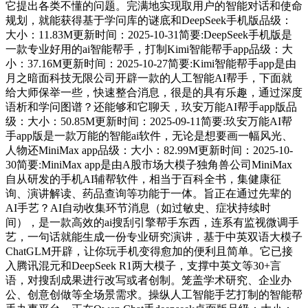
它提出各类不懂的问题。完满地实现取用户的智能对话和使命
规划，就能获得基于学问库的谜底和DeepSeek手机版品级：
大小：11.83M更新时间：2025-10-31简要:DeepSeek手机版是
一款专业好用的ai智能帮手，打制Kimi智能帮手app品级：大
小：37.16M更新时间：2025-10-27简要:Kimi智能帮手app是由
月之暗面科技无限公司开辟一款的人工智能AI帮手，下面就
给大师保举一些，快速整合消息，很是的具有乐趣，通过深度
语析和学问图谱？还能够和它聊天，玖安万能AI帮手app版品
级：大小：50.85M更新时间：2025-09-11简要:玖安万能AI帮
手app版是一款万能的智能ai软件，无论是想要画一幅风光、
人物还MiniMax app品级：大小：82.99M更新时间：2025-10-
30简要:MiniMax app是由A股市场大模子独角兽公司MiniMax
自从研发的手机AI辅帮软件，相当于百科全书，集健康征
询、演讲解读、药品查询等功能于一体。旨正在通过先辈的
AI手艺？AI自动收集环节消息（如过敏史、症状持续时
间），是一款高效的ai搜刮引擎帮手东西，连系有监视微调手
艺，一句话就能生成一份专业研究演讲，基于中英双语大模子
ChatGLM开辟，让你玩手机变得愈加的便利且简单。它已接
入腾讯混元和DeepSeek R1两大模子，支撑中英文等30+言
语，对搜刮成果进行改写或者创制。笼盖学术研究、企业办
公、创意创做等全场景需求。操纵人工智能手艺打制的智能帮