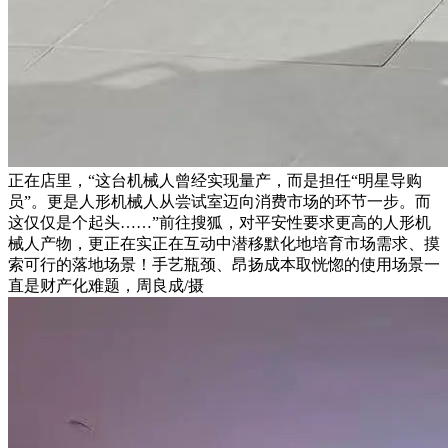
正在店里，“这台机械人曾经实现量产，而是担任“明星导购
员”。更是人形机械人从尝试室迈向消费市场的环节一步。而
这仅仅是个起头……”前往搜狐，对平安性要求更高的人形机
械人产物，更正在实正在互动中潜移默化地培育市场需求、摸
索可行的落地场景！手艺瓶颈、昂扬成本取恍惚的使用场景一
直是财产化难题，周良成/摄