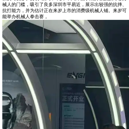
械人的门槛，吸引了良多深圳市平易近，展示出较强的抗摔、
抗打能力，并为估计正在来岁上市的消费级机械人铺。来岁可
能举办机械人拳击赛，