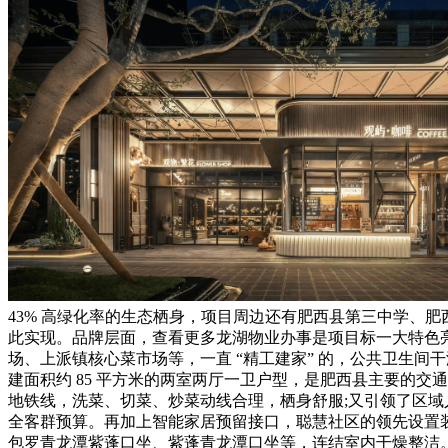
43% 高绿化率的生态栖身，项目周边还有肥西县第三中学、
此实现。品牌层面，查看更多龙湖物业办事是项目标一大特色
场、上派镇核心菜市场等，一直 “精工建家” 的，公共卫生
建面积约 85 平方米的两室两厅一卫户型，是肥西县主要的交
地铁线，洗菜、切菜、炒菜动线合理，栖身舒服;又引领了区
全客群预算。再加上智能家居预留接口，聪慧社区的领先设置
包罗青龙潭紫蓬口坐、紫蓬青龙潭口坐等，连结室内干燥整洁。利用