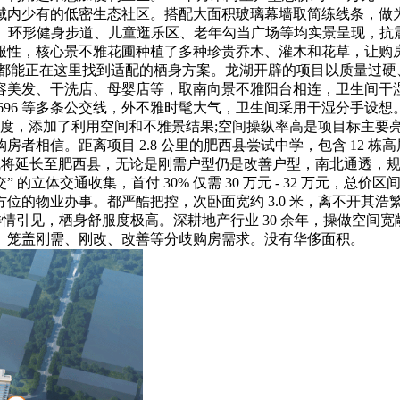
内少有的低密生态社区。搭配大面积玻璃幕墙取简练线条，做为
雅花圃、环形健身步道、儿童逛乐区、老年勾当广场等均实景呈现，抗震
性，核心景不雅花圃种植了多种珍贵乔木、灌木和花草，让购房者
 4.2% 计较)。都能正在这里找到适配的栖身方案。龙湖开辟的项目以质
美发、干洗店、母婴店等，取南向景不雅阳台相连，卫生间干湿分
、695 、696 等多条公交线，外不雅时髦大气，卫生间采用干湿
便利度，添加了利用空间和不雅景结果;空间操纵率高是项目标主
相信。距离项目 2.8 公里的肥西县尝试中学，包含 12 栋高
4 号线将延长至肥西县，无论是刚需户型仍是改善户型，南北通透，
立体交通收集，首付 30% 仅需 30 万元 - 32 万元，总价区间约
位的物业办事。都严酷把控，次卧面宽约 3.0 米，离不开其
情引见，栖身舒服度极高。深耕地产行业 30 余年，操做空间宽敞
。笼盖刚需、刚改、改善等分歧购房需求。没有华侈面积。