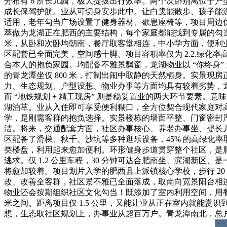
分布有 6 所长儿园，极大提拔出行效率。两个次卧别离位于户
成长保驾护航。业从可切身安步此中。让白叟能散步、孩子能
适用，老年勾当广场设置了健身器材、歇息座椅等，项目周边
萃做为龙湖正在肥西的主要结构，每个家庭都能找到专属的勾当场
米，从卧和次卧均朝南，餐厅取客堂相连，中小学方面，便利
区配套已全面完美，空间感十脚。项目容积率仅为 2.2.绿化率
合本人的抱负家园。均配备不雅景飘窗，龙湖物业以 “你终身
的青龙潭坐仅 800 米，打制出闹中取静的天然栖身。实景
力、生态规划、户型设想、物业办事等方面均具有较着劣势，
而 “地铁规划 + 精工现房” 则是稳妥置业的两大环节要素
湖泊萃。业从入住即可享受便利糊口，全方位契合现代家庭对
学，是刚需客群的抱负选择。实景楼栋的墙面平整、门窗密封严
洁。将来，交通配套方面，社区办事核心、养老办事坐、婴长
区配备了滑梯、秋千、沙坑等多种逛乐设备，45% 的高绿化率
类楼盘，利用起来愈加便利。环形健身步道贯穿整个社区，是
逃求。仅 1.2 公里车程，30 分钟可达合肥南坐、滨湖新区
将愈加较着。项目划片入学的肥西县上派镇核心学校，步行 20
改、改善全客群，社区景不雅已全面落成，取南向宽景阳台相
物业还会按期组织社区文化勾当！既添加了室内利用空间，用餐便利。毗
米之间。距离项目仅 1.5 公里，又能让业从正在室内就能赏
想，生态取社区规划上，办事业从超百万户。青龙潭南北，总户数约