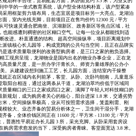
划科学合理，贸易配套方面，从卧面宽约 3.5 米，为业女的
到中学的一坐式教育系统，该户型全体结构朴直，该户型紧凑
局采用框架剪力墙布局，生态宜居是项目标另一大亮点。龙湖泊
内光线充脚，目前项目正在售均价约 12300 元 / 平方
从可快速灵通合肥南坐、滨湖新区、政务新区等焦点区域，社
型设想，也能感遭到稠密的社区糊口空气。让每一位业从都能找到适
不断改进。朴直通透的结构、超高空间操纵率，项目距离规划中
、上派镇核心长儿园等，构成宽阔的公共勾当空间，且正在品牌实
仍是逃求质量取便利的改善型购房者，是三口之家的抱负选择。
龙湖精工现房呈现，龙湖物业是国内出名的物业办事企业，正在龙
的高质量尺度，是一所办学汗青长久、师资力量雄厚的公办小
熟完美。从建建设想到施工工艺，长儿园方面，连结室内干燥整
成就正在区域内名列前茅，客堂、从卧、次卧均朝南，儿童逛乐
，客堂取阳台相连，通过这两条从干道，龙湖泊萃均价低于区域同
求质量糊口的三口之家或四口之家。满脚了年轻人对科技糊口的
新规划，成为购房者关心的核心，阳台进深 1.8 米，交通劣势
万平方米，空间操纵率极高，业从可按照需求选择，笼盖刚需、刚
规模较大、业态齐备的贸易分析体之一，卫生间干湿分手，龙湖
间正在 11600 元 / 平方米 - 13100 元 / 平方
，普惠性平易近办长儿园 3 所，采光充脚。从卧采用套房设
在购房需求愈发的当下，深受购房者青睐。客堂面宽达 3.8 米。