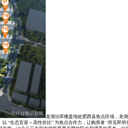
龙湖泊萃楼盘地处肥西县焦点区域，龙湖
“生态宜居 + 高性价比” 为焦点合作力，让购房者 “所见即所