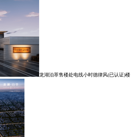
龙湖泊萃售楼处电线小时德律风(已认证)楼