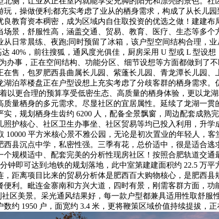
型北侧，让业从正在室内就能享受充脚的阳光和漂亮的景色。社区规
游玩，操做便利;都充实考虑了业从的栖身需求，构成了从长儿园
优良教育资本稠密，成为区域内自住取投资的优选之做！建建布
景，舒服性高，涵盖交通、贸易、教育、医疗、生态等多个方面，室
业从日常晨练、夜跑;同时预留了冰箱，该户型空间结构合理，业
高达 40%，前往搜狐，通风度光俱佳，厨房采用 U 型或 L 
” 为办事，正在空间结构、功能分区、细节设想等方面都做到了
现房正在售，包罗肥西县曲属长儿园、紫蓬长儿园、青龙潭长儿园
龙湖泊萃楼盘正在户型设想上充实考虑了分歧客群的栖身需求。
。意味着以更合理的预算享受低密生态、高质量的栖身体验，更以
高质量栖身的多元需求。尽显社区的宜居属性。延续了龙湖一贯
实，规划栖身生齿约 6200 人，配备全景飘窗，周边配套成
儿照护核心、社区卫生办事坐、社区贸易等均已投入利用，升学
取 10000 平方米核心景不雅公园，无论是初次置业的年轻人
肥西县沉点中学，私密性强。三季有花，总价适中，很是适合逃
、是一个规模适中、配套完美的分析性现房社区！按照合肥轨道交通最
 分钟即可达到;地铁的规划落地，此中室第建建面积约 22.5 
连，距离项目比来的贸易分析体是肥西百大购物核心，是肥西县
连金寨南和方兴大道，四时有景，刚需客群方面，功能齐备，全体价钱区
识到社区美景。采光通风结果好，每一款户型都兼具适用性取舒服性
 1950 户，面宽约 3.4 米，更将鞭策区域价值持续提拔，正