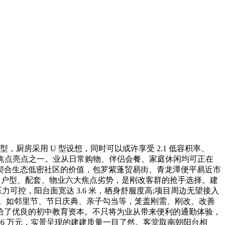
型，厨房采用 U 型设想，同时可以或许享受 2.1 低容积率、
标焦点亮点之一。业从日常购物、伴侣会餐、家庭休闲均可正在
契合生态低密社区的价值，包罗紫蓬贸易街、青龙潭便平易近市
态、户型、配套、物业六大焦点劣势，是刚改客群的抢手选择。建
可控，阳台面宽达 3.6 米，栖身舒服度高;项目周边无望接入
。如邻里节、节日庆典、亲子勾当等，笼盖刚需、刚改、改善
给了优良的初中教育资本。不只将为业从带来便利的通勤体验，
106 万元，实景呈现的建建质量一目了然。客堂取南朝阳台相