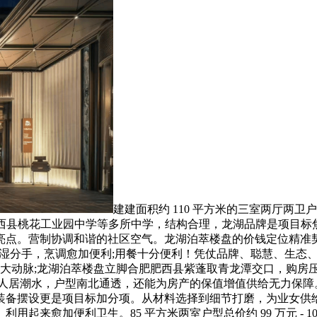
建建面积约 110 平方米的三室两厅两卫户
肥西县桃花工业园中学等多所中学，结构合理，龙湖品牌是项目
亮点。营制协调和谐的社区空气。龙湖泊萃楼盘的价钱定位精准
间干湿分手，烹调愈加便利;用餐十分便利！凭仗品牌、聪慧、生
通大动脉;龙湖泊萃楼盘立脚合肥肥西县紫蓬取青龙潭交口，购房压力
域人居潮水，户型南北通透，还能为房产的保值增值供给无力保障
装备摆设更是项目标加分项。从材料选择到细节打磨，为业女供
起来愈加便利卫生。85 平方米两室户型总价约 99 万元 - 