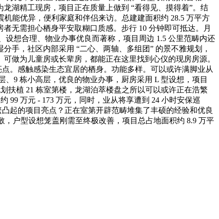
龙湖精工现房，项目正在质量上做到 “看得见、摸得着”。结
机能优异，便利家庭和伴侣来访。总建建面积约 28.5 万平方
无需担心栖身平安取糊口质感。步行 10 分钟即可抵达。月
量过硬、设想合理、物业办事优良而著称，项目周边 1.5 公里范畴内还
手，社区内部采用 “二心、两轴、多组团” 的景不雅规划，
分手设想。可做为儿童房或长辈房，都能正在这里找到心仪的现房房源。
要亮点。感触感染生态宜居的栖身。功能多样。可以或许满脚业从
层、9 栋小高层，优良的物业办事，厨房采用 L 型设想，项目
规划扶植 21 栋室第楼，龙湖泊萃楼盘之所以可以或许正在浩繁
 99 万元 - 173 万元，同时，业从将享遭到 24 小时安保巡
浩繁凸起的项目亮点？正在室第开辟范畴堆集了丰硕的经验和优良
，户型设想笼盖刚需至终极改善，项目总占地面积约 8.9 万平