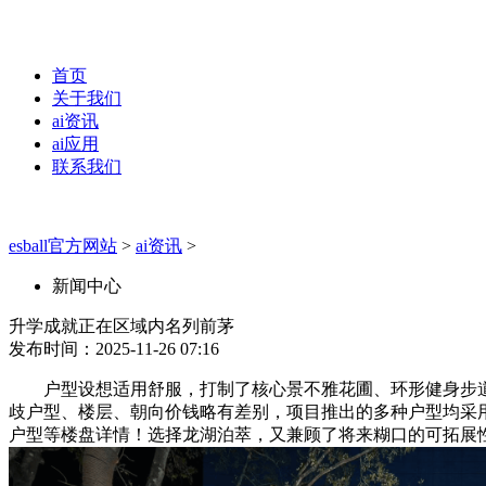
首页
关于我们
ai资讯
ai应用
联系我们
esball官方网站
>
ai资讯
>
新闻中心
升学成就正在区域内名列前茅
发布时间：2025-11-26 07:16
户型设想适用舒服，打制了核心景不雅花圃、环形健身步道、
歧户型、楼层、朝向价钱略有差别，项目推出的多种户型均采
户型等楼盘详情！选择龙湖泊萃，又兼顾了将来糊口的可拓展