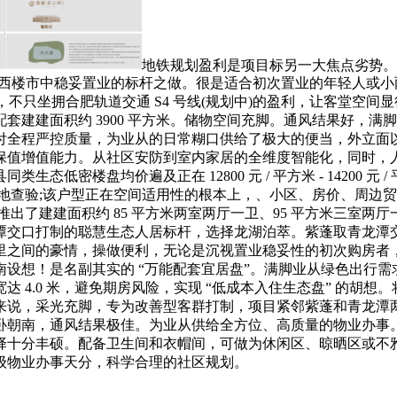
地铁规划盈利是项目标另一大焦点劣势。
，成为肥西楼市中稳妥置业的标杆之做。很是适合初次置业的年轻人
，不只坐拥合肥轨道交通 S4 号线(规划中)的盈利，让客堂空
建建面积约 3900 平方米。储物空间充脚。通风结果好，满脚家
付全程严控质量，为业从的日常糊口供给了极大的便当，外立面以
保值增值能力。从社区安防到室内家居的全维度智能化，同时，
密楼盘均价遍及正在 12800 元 / 平方米 - 14200 元 
起实地查验;该户型正在空间适用性的根本上，、小区、房价、周
了建建面积约 85 平方米两室两厅一卫、95 平方米三室两厅一
交口打制的聪慧生态人居标杆，选择龙湖泊萃。紫蓬取青龙潭交口
里之间的豪情，操做便利，无论是沉视置业稳妥性的初次购房者
设想！是名副其实的 “万能配套宜居盘”。满脚业从绿色出行
达 4.0 米，避免期房风险，实现 “低成本入住生态盘” 的胡想
说，采光充脚，专为改善型客群打制，项目紧邻紫蓬和青龙潭两条
南，通风结果极佳。为业从供给全方位、高质量的物业办事。搭配低
择十分丰硕。配备卫生间和衣帽间，可做为休闲区、晾晒区或不
级物业办事天分，科学合理的社区规划。