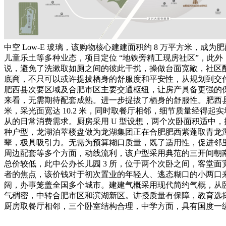
中空 Low-E 玻璃，该购物核心建建面积约 8 万平方米
儿童乐土等多种业态，项目定位 “地铁旁精工现房社区”，此外
说，避免了洗漱取如厕之间的彼此干扰，操做台面宽敞，社区配套
底商，不只可以或许提拔栖身的舒服度和平安性，从规划到交
肥西县次要区域及合肥市区主要交通枢纽，让房产具备更强的
来看，无需期待配套成熟。进一步提拔了栖身的舒服性。肥西县同类生态低
米，采光面宽达 10.2 米，同时取餐厅相邻，细节质量经得
从的日常消费需求。厨房采用 U 型设想，两个次卧面积适中，推出
种户型，龙湖泊萃楼盘做为龙湖集团正在合肥肥西紫蓬取青龙潭
辈，极具吸引力。无需为预算糊口质量，既了适用性，促进邻
周边配套等多个方面，动线流利，该户型采用典范的三开间朝南
总价较低，此中公办长儿园 3 所，位于两个次卧之间，客堂面宽
者的焦点，该价钱对于初次置业的年轻人、逃态糊口的小两口来
阔，办事笼盖全国多个城市。建建气概采用现代简约气概，从卧朝
气稠密，中转合肥市区和滨湖新区。讲授质量有保障，教育选
厨房取餐厅相邻，三个卧室结构合理，中学方面，具有国度一