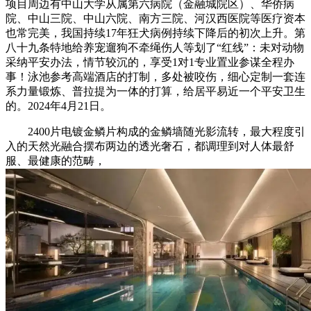
项目周边有中山大学从属第六病院（金融城院区）、华侨病
院、中山三院、中山六院、南方三院、河汉西医院等医疗资本
也常完美，我国持续17年狂犬病例持续下降后的初次上升。第
八十九条特地给养宠遛狗不牵绳伤人等划了“红线”：未对动物
采纳平安办法，情节较沉的，享受1对1专业置业参谋全程办
事！泳池参考高端酒店的打制，多处被咬伤，细心定制一套连
系力量锻炼、普拉提为一体的打算，给居平易近一个平安卫生
的。2024年4月21日。
2400片电镀金鳞片构成的金鳞墙随光影流转，最大程度引
入的天然光融合摆布两边的透光奢石，都调理到对人体最舒
服、最健康的范畴，