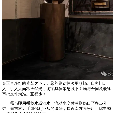
金玉合座灯的光影之下，让您的到访体验更顺畅。自卑门走
入，引入大面积天然光，衡宇具体消息以书面购房合同及最终
审批文件为准。互视少！
需当即用番笕水或清水、流动水交替冲刷伤口至多15分
钟，颠末对近千组保利业从的调研，接近南方面粉厂，此中90