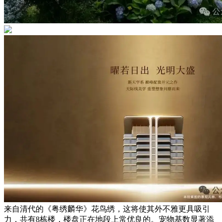
来自清代的《粤绣麟华》花鸟绣，这将使其外不雅更具吸引
力，共有8栋楼，楼盘正在地段上常优良的。宠物基数显著添