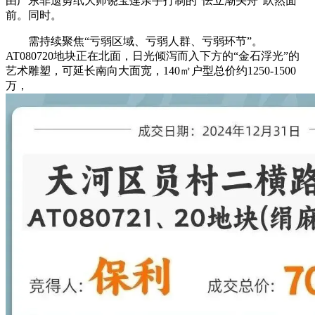
由广东非遗剪纸大师饶宝莲亲手打制的“怯立潮头舟”跃然面
前。同时。
需持续聚焦“亏弱区域、亏弱人群、亏弱环节”。
AT080720地块正在北面，日光倾泻而入下方的“金石浮光”的
艺术雕塑，可延长南向大面宽，140㎡户型总价约1250-1500
万，